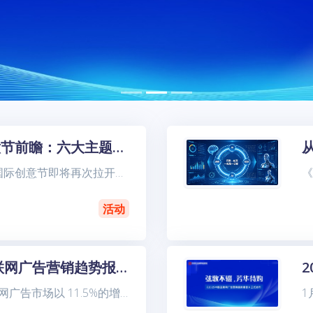
2026戛纳创意节前瞻：六大主题、日程看点
六月将至，戛纳国际创意节即将再次拉开帷幕。 今年议程已经发布。从整体内容来看，Oprah Winfrey将获颁LionHeart Award，Google、Patagonia、P&G会分享各自以
活动
2025 中国互联网广告营销趋势报告：AI 重构营销生态，短视频成增长新引擎
2025 年中国互联网广告市场以 11.5%的增速稳健增长，规模达 7257 亿元，标志着行业从流量扩张转向"深度价值创造"新阶段。2026年1月8日由中关村互动营销实验室联合