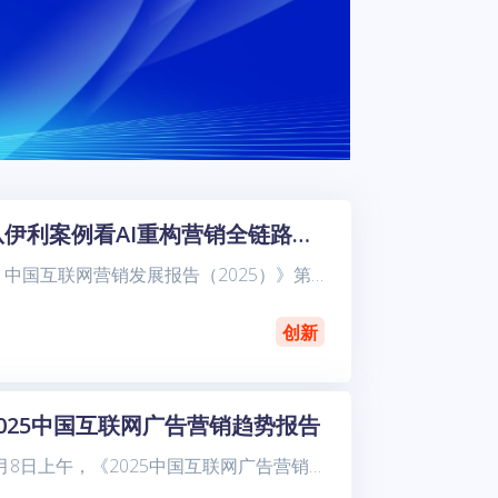
从伊利案例看AI重构营销全链路的可行路径| 报告研读
《 中国互联网营销发展报告（2025）》第六部分“中国互联网营销案例”中，伊利与阿里妈妈共建的“全链路AI营销闭环”值得重点关注。这一案例展示了乳业品牌如何借助大模型、AIGC、实时数据洞察等
创新
2025中国互联网广告营销趋势报告
1月8日上午，《2025中国互联网广告营销趋势报告》发布会在京师大厦成功举办。《报告》由中关村互动营销实验室（简称“实验室”）联合秒针营销科学院、北京师范大学新闻传播学院共同发布。来自互联网业界