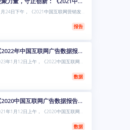
凝聚力量，守正创新：《2021中国互联网营销发展报告》正式发布
11月24日下午，《2021中国互联网营销发展报告》蓝皮书（以下简称“报告”）发布会在京东集团总部举行。报告由中关村互动营销实验室联合普华永道、秒针营销科学院与北京师范大学新闻传播学院共同发布。报
报告
《2022年中国互联网广告数据报告》完整版
2023年1月12日上午，《2022中国互联网广告数据报告》（以下简称“《报告》”）发布会在线上成功举办。发布会由中关村互动营销实验室主办，秒针营销科学院承办。来自互联网业界、学界的诸多专家学者齐
数据
《2020中国互联网广告数据报告》正式发布
2021年1月12日上午，《2020中国互联网广告数据报告》（以下简称“报告”）发布会在北京师范大学京师大厦和腾讯会议、B站直播间同步举行。发布会由中关村互动营销实验室主办，北京师范大学新闻传播学
数据